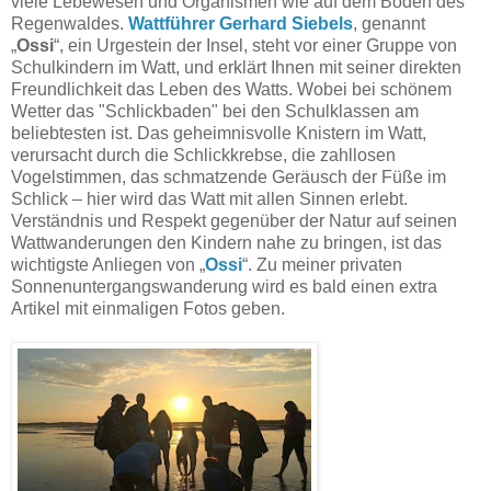
viele Lebewesen und Organismen wie auf dem Boden des
Regenwaldes.
Wattführer Gerhard Siebels
, genannt
„
Ossi
“, ein Urgestein der Insel, steht vor einer Gruppe von
Schulkindern im Watt, und erklärt Ihnen mit
seiner direkten
Freundlichkeit das Leben des Watts. Wobei bei schönem
Wetter das "Schlickbaden" bei den Schulklassen am
beliebtesten ist. Das geheimnisvolle Knistern im Watt,
verursacht durch die Schlickkrebse, die zahllosen
Vogelstimmen, das schmatzende Geräusch der Füße im
Schlick – hier wird das Watt mit allen Sinnen erlebt.
Verständnis und Respekt gegenüber der Natur auf seinen
Wattwanderungen den Kindern nahe zu bringen, ist das
wichtigste Anliegen von „
Ossi
“. Zu meiner privaten
Sonnenuntergangswanderung wird es bald einen e
xtra
Artikel mit einmaligen Fotos geben.