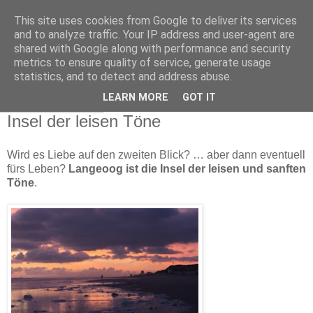
This site uses cookies from Google to deliver its services
Reiseknipse ... die
and to analyze traffic. Your IP address and user-agent are
shared with Google along with performance and security
Reisewelt im Fotofokus
metrics to ensure quality of service, generate usage
statistics, and to detect and address abuse.
LEARN MORE
GOT IT
31. August 2016
Insel der leisen Töne
Wird es Liebe auf den zweiten Blick? … aber dann eventuell
fürs Leben?
Langeoog ist die Insel der leisen und sanften
Töne
.