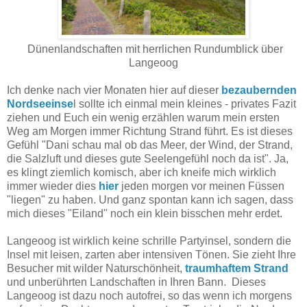
Dünenlandschaften mit herrlichen Rundumblick über
Langeoog
Ich denke nach vier Monaten hier auf dieser
bezaubernden
Nordseeinse
l sollte ich einmal mein kleines - privates
Fazit
ziehen und Euch ein wenig erzählen warum mein ersten
Weg am Morgen immer Richtung Strand führt. Es ist dieses
Gefühl "Dani schau mal ob das Meer, der Wind, der Strand,
die Salzluft und dieses gute Seelengefühl noch da ist". Ja,
es klingt ziemlich komisch, aber ich kneife mich wirklich
immer wieder dies
hier
jeden morgen vor meinen Füssen
"liegen" zu haben. Und ganz spontan kann ich sagen, dass
mich dieses "Eiland" noch ein klein bisschen mehr erdet.
Langeoog ist wirklich keine schrille Partyinsel, sondern die
Insel mit leisen, zarten aber intensiven Tönen. Sie zieht Ihre
Besucher mit wilder Naturschönheit,
traumhaftem Strand
und unberührten Landschaften in Ihren Bann. Dieses
Langeoog ist dazu noch autofrei, so das wenn ich morgens