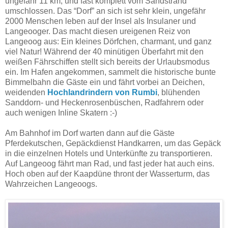
ungefähr 11 km, und fast komplett vom Sandstrand
umschlossen. Das “Dorf” an sich ist sehr klein, ungefähr
2000 Menschen leben auf der Insel als Insulaner und
Langeooger. Das macht diesen ureigenen Reiz von
Langeoog aus: Ein kleines Dörfchen, charmant, und ganz
viel Natur! Während der 40 minütigen Überfahrt mit den
weißen Fährschiffen stellt sich bereits der Urlaubsmodus
ein. Im Hafen angekommen, sammelt die historische bunte
Bimmelbahn die Gäste ein und fährt vorbei an Deichen,
weidenden
Hochlandrindern von Rumbi
, blühenden
Sanddorn- und Heckenrosenbüschen, Radfahrern oder
auch wenigen Inline Skatern :-)
Am Bahnhof im Dorf warten dann auf die Gäste
Pferdekutschen, Gepäckdienst Handkarren, um das Gepäck
in die einzelnen Hotels und Unterkünfte zu transportieren.
Auf Langeoog fährt man Rad, und fast jeder hat auch eins.
Hoch oben auf der Kaapdüne thront der Wasserturm, das
Wahrzeichen Langeoogs.