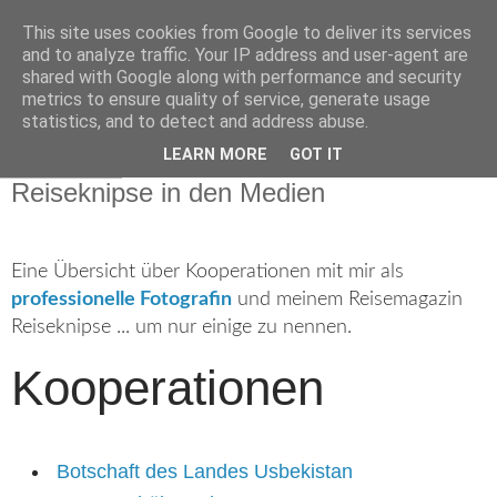
This site uses cookies from Google to deliver its services
Reiseknipse ... die
and to analyze traffic. Your IP address and user-agent are
shared with Google along with performance and security
Reisewelt im Fotofokus
metrics to ensure quality of service, generate usage
statistics, and to detect and address abuse.
LEARN MORE
GOT IT
1. Mai 2013
Reiseknipse in den Medien
Eine Übersicht über Kooperationen mit mir als
professionelle Fotografin
und meinem Reisemagazin
Reiseknipse ... um nur einige zu nennen.
Kooperationen
Botschaft des Landes Usbekistan