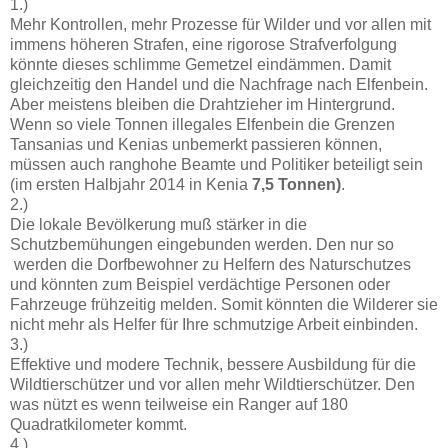
1.)
Mehr Kontrollen, mehr Prozesse für Wilder und vor allen mit
immens höheren Strafen, eine rigorose Strafverfolgung
könnte dieses schlimme Gemetzel eindämmen. Damit
gleichzeitig den Handel und die Nachfrage nach Elfenbein.
Aber meistens bleiben die Drahtzieher im Hintergrund.
Wenn so viele Tonnen illegales Elfenbein die Grenzen
Tansanias und Kenias unbemerkt passieren können,
müssen auch ranghohe Beamte und Politiker beteiligt sein
(im ersten Halbjahr 2014 in Kenia
7,5 Tonnen)
.
2.)
Die lokale Bevölkerung muß stärker in die
Schutzbemühungen eingebunden werden. Den nur so
werden die Dorfbewohner zu Helfern des Naturschutzes
und könnten zum Beispiel verdächtige Personen oder
Fahrzeuge frühzeitig melden. Somit könnten die Wilderer sie
nicht mehr als Helfer für Ihre schmutzige Arbeit einbinden.
3.)
Effektive und modere Technik, bessere Ausbildung für die
Wildtierschützer und vor allen mehr Wildtierschützer. Den
was nützt es wenn teilweise ein Ranger auf 180
Quadratkilometer kommt.
4.)