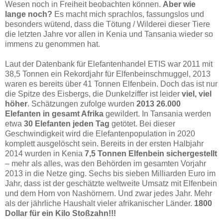
Wesen noch in Freiheit beobachten können.
Aber wie
lange noch?
Es macht mich sprachlos, fassungslos und
besonders wütend, dass die Tötung / Wilderei dieser Tiere
die letzten Jahre vor allen in Kenia und Tansania wieder so
immens zu genommen hat.
Laut der Datenbank für Elefantenhandel ETIS war 2011 mit
38,5 Tonnen ein Rekordjahr für Elfenbeinschmuggel, 2013
waren es bereits über 41 Tonnen Elfenbein. Doch das ist nur
die Spitze des Eisbergs, die Dunkelziffer ist leider
viel, viel
höher
. Schätzungen zufolge wurden
2013 26.000
Elefanten in gesamt Afrika
gewildert. In Tansania werden
etwa
30 Elefanten jeden Tag
getötet. Bei dieser
Geschwindigkeit wird die Elefantenpopulation in 2020
komplett ausgelöscht sein. Bereits in der ersten Halbjahr
2014 wurden in Kenia
7,5 Tonnen Elfenbein sichergestellt
– mehr als alles, was den Behörden im gesamten Vorjahr
2013 in die Netze ging. Sechs bis sieben Milliarden Euro im
Jahr, dass ist der geschätzte weltweite Umsatz mit Elfenbein
und dem Horn von Nashörnern. Und zwar jedes Jahr. Mehr
als der jährliche Haushalt vieler afrikanischer Länder.
1800
Dollar für ein Kilo Stoßzahn!!!