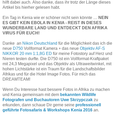
hilft dabei auch. Also danke, dass ihr trotz der Länge dieses
Artikel bis hierher gelesen habt.
Ein Tag in Kenia wie er schöner nicht sein könnte …
NEIN
ES GIBT KEIN EBOLA IN KENIA - REIST IN DIESES
WUNDERBARE LAND UND ENTDECKT DEN AFRIKA
VIRUS FÜR EUCH!
Danke an
Nikon Deutschland
für die Möglichkeit das ich die
neue
D750
Vollformat Kamera + das neue
Objektiv AF-S
NIKKOR 20 mm 1:1,8G ED
für meine Fotostory auf Herz und
Nieren testen durfte. Die D750 ist ein Vollformat-Kraftpaket
mit 24,3 Megapixel und das Objektiv als Ultraweitwinkel, mit
hohen Lichtstärke ist ein Traum für die Landschaftsbilder
Afrikas und für die Hotel Image Fotos. Für mich das
DREAMTEAM!
Wenn Du Interesse hast bessere Fotos in Afrika zu machen
und Kenia gemeinsam mit dem
bekannten Wildlife
Fotografen und Buchautoren Uwe Skrzypczak
zu
erkunden, dann schaue Dir gerne seine
professionell
geführte Fotosafaris & Workshops Kenia 2016
an.