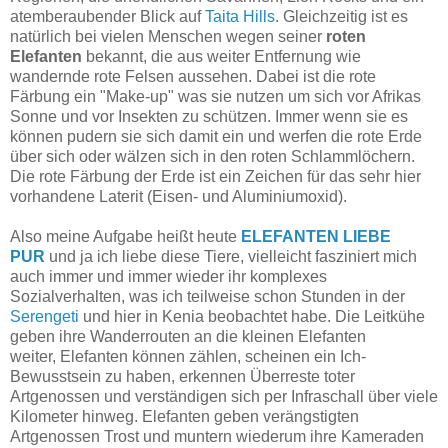
atemberaubender Blick auf
Taita Hills
. Gleichzeitig ist es
natürlich bei vielen Menschen
wegen seiner
roten
Elefanten
bekannt, die aus weiter Entfernung wie
wandernde rote Felsen aussehen. Dabei ist die rote
Färbung ein "Make-up" was sie nutzen um sich vor Afrikas
Sonne und vor Insekten zu schützen. Immer wenn sie es
können pudern sie sich damit ein und werfen die rote Erde
über sich oder wälzen sich in den roten Schlammlöchern.
Die rote Färbung der Erde ist ein Zeichen für das sehr hier
vorhandene Laterit (Eisen- und Aluminiumoxid).
Also meine Aufgabe heißt heute
ELEFANTEN LIEBE
PUR
und ja ich liebe diese Tiere, vielleicht fasziniert mich
auch immer und immer wieder ihr komplexes
Sozialverhalten, was ich teilweise schon Stunden in der
Serengeti
und hier in Kenia beobachtet habe. Die Leitkühe
geben ihre Wanderrouten an die kleinen Elefanten
weiter, Elefanten können zählen, scheinen ein Ich-
Bewusstsein zu haben, erkennen Überreste toter
Artgenossen und verständigen sich per Infraschall über viele
Kilometer hinweg. Elefanten geben verängstigten
Artgenossen Trost und muntern wiederum ihre Kameraden