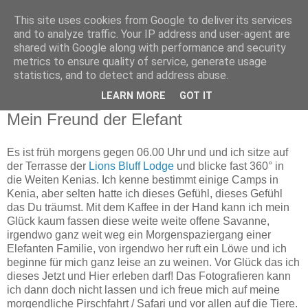
This site uses cookies from Google to deliver its services
Reiseknipse ... die
and to analyze traffic. Your IP address and user-agent are
shared with Google along with performance and security
Reisewelt im Fotofokus
metrics to ensure quality of service, generate usage
statistics, and to detect and address abuse.
LEARN MORE
GOT IT
22. Januar 2015
Mein Freund der Elefant
Es ist früh morgens gegen 06.00 Uhr und und ich sitze auf
der Terrasse der
Lions Bluff Lodge
und blicke fast 360° in
die Weiten Kenias. Ich kenne bestimmt einige Camps in
Kenia, aber selten hatte ich dieses Gefühl, dieses Gefühl
das Du träumst. Mit dem Kaffee in der Hand kann ich mein
Glück kaum fassen diese weite weite offene Savanne,
irgendwo ganz weit weg ein Morgenspaziergang einer
Elefanten Familie, von irgendwo her ruft ein Löwe und ich
beginne für mich ganz leise an zu weinen. Vor Glück das ich
dieses Jetzt und Hier erleben darf! Das Fotografieren kann
ich dann doch nicht lassen und ich freue mich auf meine
morgendliche Pirschfahrt / Safari und vor allen auf die Tiere.